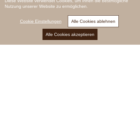
Diese Website verwendet Cookies, um Ihnen die bestmögliche
Nutzung unserer Website zu ermöglichen.
Nützliches
Cookie Einstellungen
Alle Cookies ablehnen
Impressum
Alle Cookies akzeptieren
Anrufen
E-Mail
Anfrage
Privacy
Sitemap